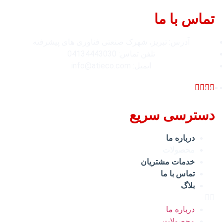
تماس با ما
آدرس: تبریز، شهرک صنعتی فناوری های پيشرفته
تلفن تماس: 04134443030
ایمیل: info@atieco.com
دسترسی سریع
درباره ما
محصولات
خدمات مشتریان
تماس با ما
بلاگ
درباره ما
محصولات