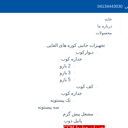
0413
خانه
درباره ما
محصولات
تجهیزات جانبی کوره های القایی
دیوارکوب
جداره کوب
2 بازو
3 بازو
5 بازو
کف کوب
جداره کوب
تک پیستونه
سه پیستونه
مشعل پیش گرم
پاتیل ذوب
تجهیزات خطوط CCM