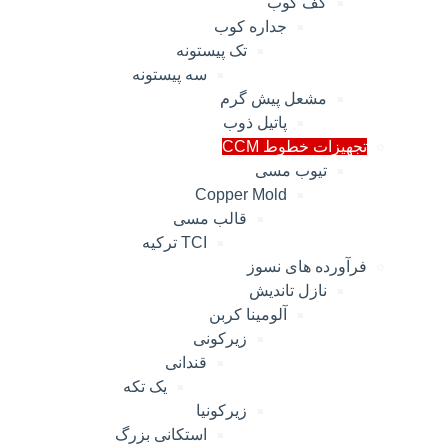
کف کوب
جداره کوب
تک پیستونه
سه پیستونه
مشعل پیش گرم
پاتیل ذوب
تجهیزات خطوط CCM
تیوب مسی
Copper Mold
قالب مسی
TCI ترکیه
فرآورده های نسوز
نازل تاندیش
آلومینا کربن
زیرکونی
قندانی
یک تکه
زیرکونیا
استکانی بزرگ